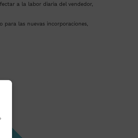
ectar a la labor diaria del vendedor,
 para las nuevas incorporaciones,
o
s