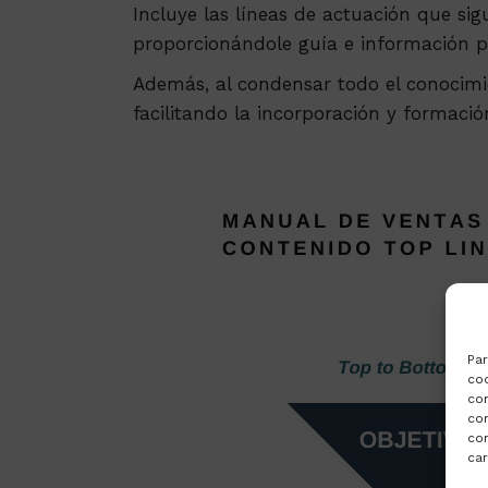
Incluye las líneas de actuación que sig
proporcionándole guía e información pa
Además, al condensar todo el conocimi
facilitando la incorporación y formaci
Par
coo
co
com
con
car