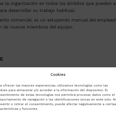
ue la organización en todos los ámbitos que pueden af
ra desarrollar su trabajo habitual.
ento comercial, es un estupendo manual del empleado
ón de nuevos miembros del equipo.
Cookies
a ofrecer las mejores experiencias, utilizamos tecnologías como las
kies para almacenar y/o acceder a la información del dispositivo. El
nsentimiento de estas tecnologías nos permitirá procesar datos como el
portamiento de navegación o las identificaciones únicas en este sitio. N
sentir o retirar el consentimiento, puede afectar negativamente a cierta
acterísticas y funciones.