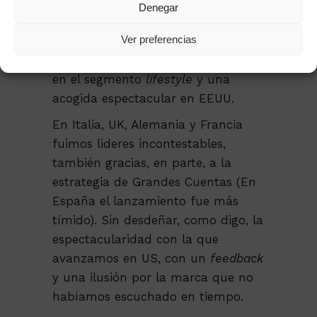
Denegar
mercado
ZX FLUX
.
Ver preferencias
Este modelo nos proporcionó tres
temporadas de liderato en Europa
en el segmento
lifestyle
y una
acogida espectacular en EEUU.
En Italia, UK, Alemania y Francia
fuimos lideres incontestables,
también gracias, en parte, a la
estrategia de Grandes Cuentas (En
España el lanzamiento fue más
tímido). Sin desdeñar, como digo, la
espectacularidad con la que
avanzamos en US, con un
feedback
y una ilusión por la marca que no
habíamos escuchado en tiempo.