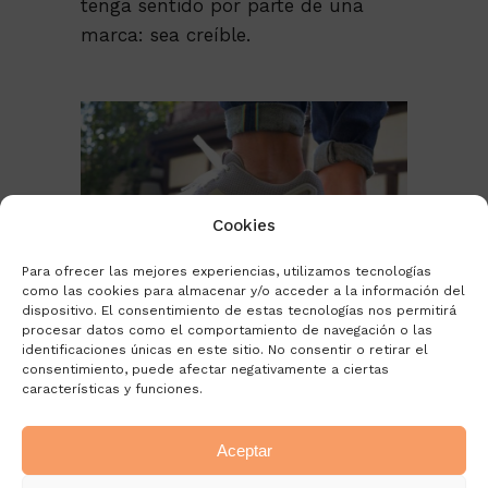
tenga sentido por parte de una
marca: sea creíble.
Cookies
Para ofrecer las mejores experiencias, utilizamos tecnologías
como las cookies para almacenar y/o acceder a la información del
dispositivo. El consentimiento de estas tecnologías nos permitirá
procesar datos como el comportamiento de navegación o las
Con todo esto en mente, en
identificaciones únicas en este sitio. No consentir o retirar el
consentimiento, puede afectar negativamente a ciertas
2014, en medio de un dominio
características y funciones.
apabullante de
Roshe
y
Free
,
(de nuestro principal
Aceptar
competidor), lanzamos al